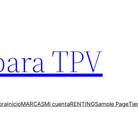
para TPV
pra
Inicio
MARCAS
Mi cuenta
RENTING
Sample Page
Tie