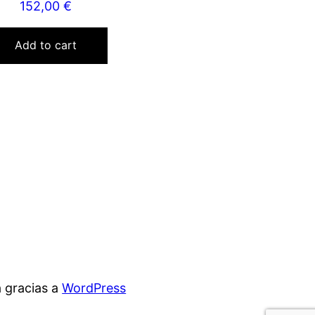
152,00
€
Add to cart
 gracias a
WordPress