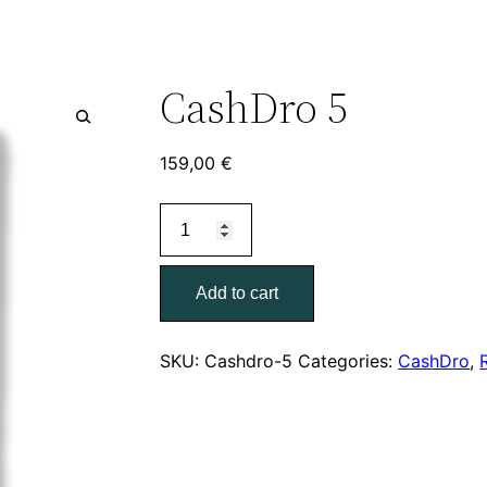
CashDro 5
159,00
€
Add to cart
SKU:
Cashdro-5
Categories:
CashDro
,