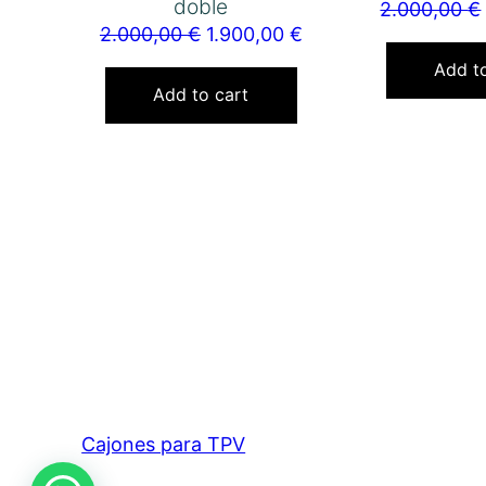
doble
2.000,00
€
2.000,00
€
1.900,00
€
Add to
Add to cart
Cajones para TPV