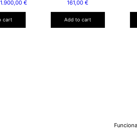
1.900,00
€
161,00
€
 cart
Add to cart
Funciona