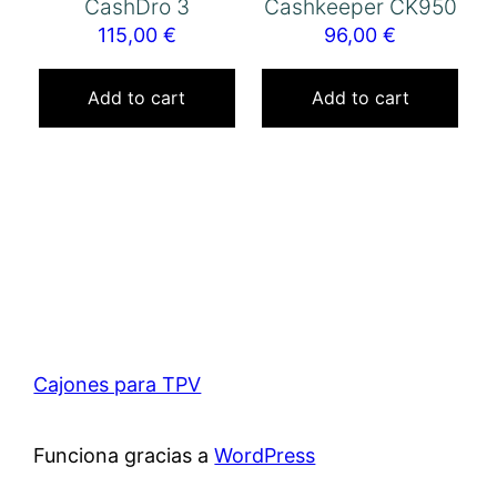
CashDro 3
Cashkeeper CK950
115,00
€
96,00
€
Add to cart
Add to cart
Cajones para TPV
Funciona gracias a
WordPress