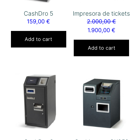
CashDro 5
Impresora de tickets
159,00
€
2.000,00
€
1.900,00
€
Add to cart
Add to cart