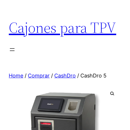
Cajones para TPV
Home
/
Comprar
/
CashDro
/ CashDro 5