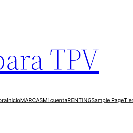
para TPV
pra
Inicio
MARCAS
Mi cuenta
RENTING
Sample Page
Tie