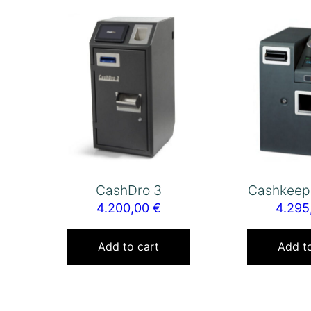
CashDro 3
Cashkeep
4.200,00
€
4.29
Add to cart
Add to