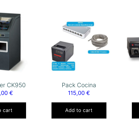
er CK950
Pack Cocina
5,00
€
115,00
€
 cart
Add to cart